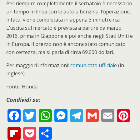
Per riempire completamente il serbatoio è necessario
un tempo in linea con le auto a benzina: l’operazione,
infatti, viene completata in appena 3 minuti circa.
L’uscita sul mercato è prevista a partire da marzo
2016, prima in Giappone e poi anche negli Stati Uniti e
in Europa. Il prezzo non è ancora stato comunicato
con certezza, ma si parla di circa 69.000 dollari.
Per maggiori informazioni:
comunicato ufficiale
(in
inglese)
Fonte: Honda
Condividi su:
F
T
W
M
T
G
E
P
a
w
h
e
e
m
m
i
F
P
S