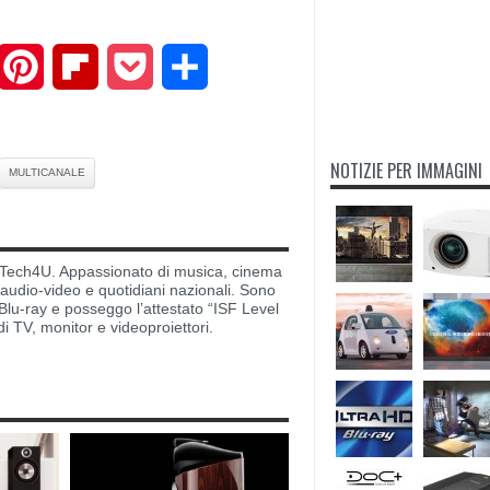
mail
Pinterest
Flipboard
Pocket
Share
NOTIZIE PER IMMAGINI
MULTICANALE
di Tech4U. Appassionato di musica, cinema
i audio-video e quotidiani nazionali. Sono
lu-ray e posseggo l’attestato “ISF Level
di TV, monitor e videoproiettori.