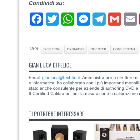
Condividi su:
Facebook
Twitter
WhatsApp
Messenger
Telegram
Gmail
E
TAG:
DIFFUSORI
DYNAUDIO
GOERTEK
HOME CINEMA
GIAN LUCA DI FELICE
Email:
gianluca@tech4u.it
. Amministratore e direttore 
e informatica, ho collaborato con i più importanti mensil
stato anche consulente per aziende di authoring DVD e B
II Certified Calibrator” per la misurazione e calibrazione 
TI POTREBBE INTERESSARE