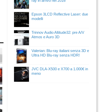
ray in arrivo nel 2016
Epson 3LCD Reflective Laser: due
modelli
Trinnov Audio Altitude32: pre A/V
Atmos e Auro 3D
Valerian: Blu-ray italiani senza 3D e
Ultra HD Blu-ray senza HDR!
JVC DLA-X500 e X700 a 1.000€ in
meno