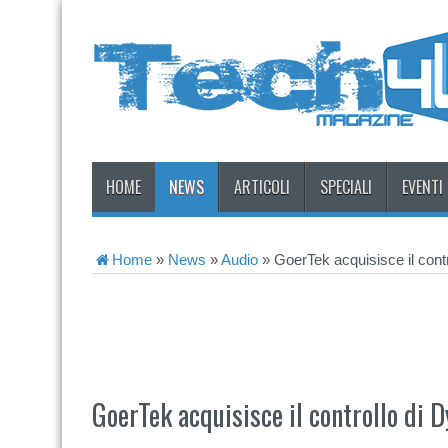
HOME
NEWS
ARTICOLI
SPECIALI
EVENTI
Home
»
News
»
Audio
»
GoerTek acquisisce il cont
GoerTek acquisisce il controllo di 