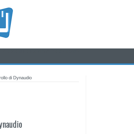
/* icone rss e social */
/* fine div icone*/
rollo di Dynaudio
Dynaudio