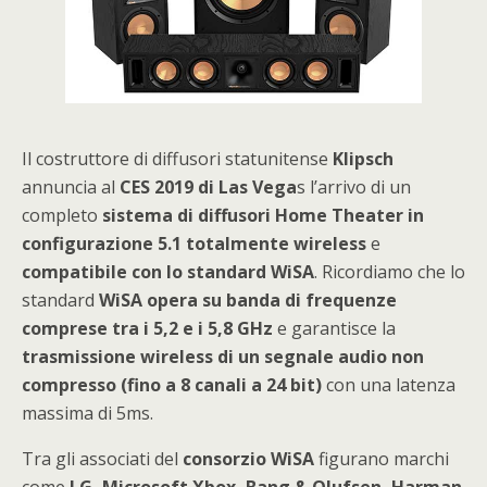
Il costruttore di diffusori statunitense
Klipsch
annuncia al
CES 2019 di Las Vega
s l’arrivo di un
completo
sistema di diffusori Home Theater in
configurazione 5.1 totalmente wireless
e
compatibile con lo standard WiSA
. Ricordiamo che lo
standard
WiSA opera su banda di frequenze
comprese tra i 5,2 e i 5,8 GHz
e garantisce la
trasmissione wireless di un segnale audio non
compresso (fino a 8 canali a 24 bit)
con una latenza
massima di 5ms.
Tra gli associati del
consorzio WiSA
figurano marchi
come
LG, Microsoft Xbox, Bang & Olufsen, Harman