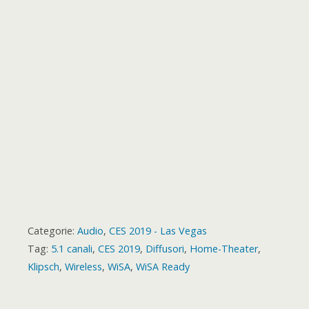
k
p
e
m
s
a
r
t
r
d
Categorie:
Audio
,
CES 2019 - Las Vegas
Tag:
5.1 canali
,
CES 2019
,
Diffusori
,
Home-Theater
,
Klipsch
,
Wireless
,
WiSA
,
WiSA Ready