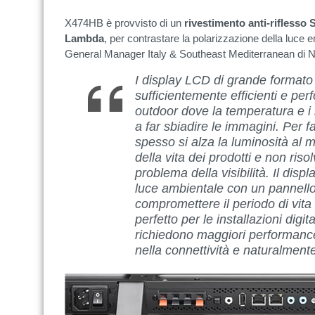
X474HB è provvisto di un
rivestimento anti-riflesso
Lambda
, per contrastare la polarizzazione della luce
General Manager Italy & Southeast Mediterranean di NE
I display LCD di grande format
sufficientemente efficienti e per
outdoor dove la temperatura e i 
a far sbiadire le immagini. Per f
spesso si alza la luminosità al 
della vita dei prodotti e non ri
problema della visibilità. Il dis
luce ambientale con un pannello
compromettere il periodo di vita
perfetto per le installazioni digi
richiedono maggiori performance v
nella connettività e naturalment