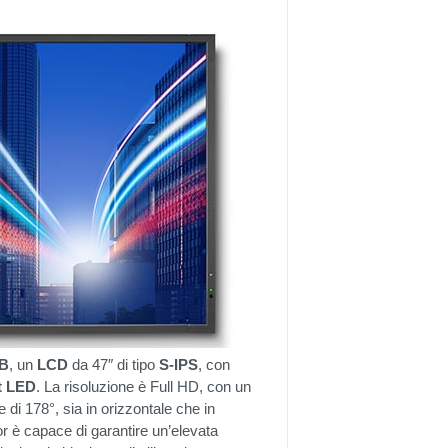
HB
, un
LCD
da 47″ di tipo
S-IPS
, con
t
LED
. La risoluzione è Full HD, con un
e di 178°, sia in orizzontale che in
r è capace di garantire un’elevata