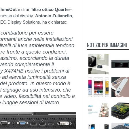
 ShineOut
e di un
filtro ottico Quarter-
 emessa dal display.
Antonio Zulianello
,
C Display Solutions, ha dichiarato:
o combattono per essere
formanti anche nelle installazioni
NOTIZIE PER IMMAGINI
livelli di luce ambientale tendono
are fronte a queste condizioni,
massimo, accorciando la durata
solvendo completamente il
play X474HB risolve i problemi di
 ad elevata luminosità senza
 del prodotto. In questo modo è
tal signage ad uso intensivo, che
ideo, flessibilità nel controllo e
e lunghe sessioni di lavoro.