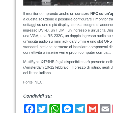
Il monitor comprende anche un
sensore NFC ed un’ap
a questa soluzione è possibile configurare il monitor tra
settaggi su uno o più display, senza bisogno di accenderl
ingresso DVI-D, un HDMI, un ingresso e un’uscita Disp
una VGA, una RS-232C, un doppio ingresso audio su m
un’uscita audio su mini jack da 3,5mm e uno slot OPS 
standard Intel che permette di installare componenti di
connettività o inserire veri e propri computer compatti.
MultiSync X474HB è già disponibile sarà presente nel
(Amsterdam 10-12 febbraio). Il prezzo di listino, negli U
del listino italiano.
Fonte: NEC.
Condividi su:
Facebook
Twitter
WhatsApp
Messenger
Telegram
Gmail
E