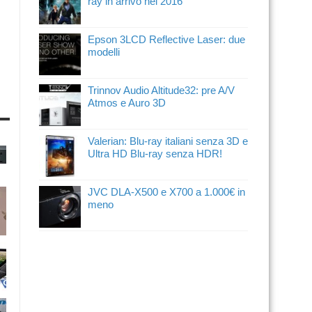
ray in arrivo nel 2016
Epson 3LCD Reflective Laser: due
modelli
Trinnov Audio Altitude32: pre A/V
Atmos e Auro 3D
Valerian: Blu-ray italiani senza 3D e
Ultra HD Blu-ray senza HDR!
JVC DLA-X500 e X700 a 1.000€ in
meno