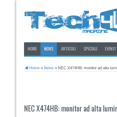
HOME
NEWS
ARTICOLI
SPECIALI
EVENTI
Home
»
News
»
NEC X474HB: monitor ad alta lum
NEC X474HB: monitor ad alta lumin