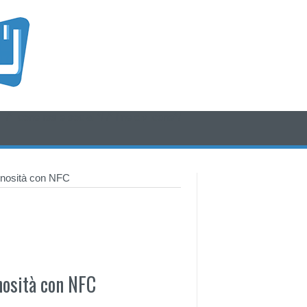
/* icone rss e social */
/* fine div icone*/
inosità con NFC
osità con NFC