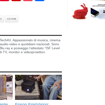
FC
X474HB
di Tech4U. Appassionato di musica, cinema
i audio-video e quotidiani nazionali. Sono
lu-ray e posseggo l’attestato “ISF Level
di TV, monitor e videoproiettori.
ente
Epson EpiqVision: