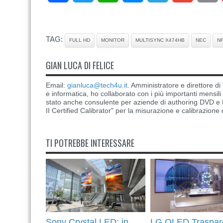
TAG:
FULL HD
MONITOR
MULTISYNC X474HB
NEC
N
GIAN LUCA DI FELICE
Email:
gianluca@tech4u.it
. Amministratore e direttore 
e informatica, ho collaborato con i più importanti mensil
stato anche consulente per aziende di authoring DVD e B
II Certified Calibrator” per la misurazione e calibrazione 
TI POTREBBE INTERESSARE
Sony Crystal LED: in
LG OLED Traspar