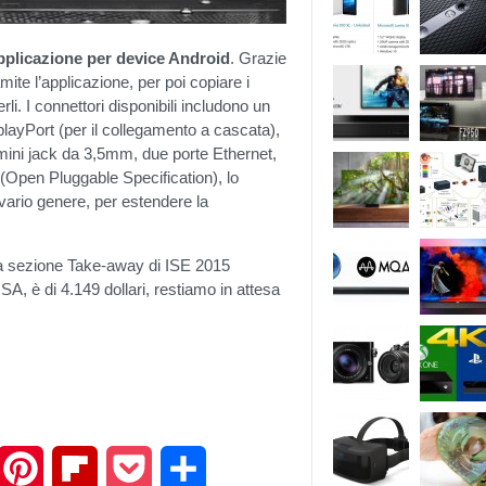
plicazione per device Android
. Grazie
mite l’applicazione, per poi copiare i
i. I connettori disponibili includono un
layPort (per il collegamento a cascata),
ini jack da 3,5mm, due porte Ethernet,
(Open Pluggable Specification), lo
 vario genere, per estendere la
la sezione Take-away di ISE 2015
SA, è di 4.149 dollari, restiamo in attesa
mail
Pinterest
Flipboard
Pocket
Share