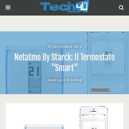
25 Settembre 2014
Netatmo By Starck: Il Termostato
“smart”
Gian Luca Di Felice