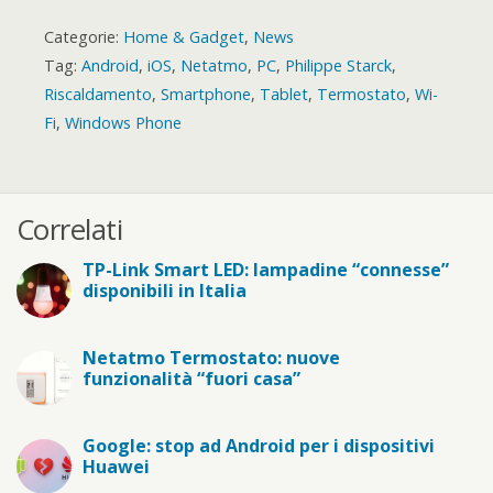
Categorie:
Home & Gadget
,
News
Tag:
Android
,
iOS
,
Netatmo
,
PC
,
Philippe Starck
,
Riscaldamento
,
Smartphone
,
Tablet
,
Termostato
,
Wi-
Fi
,
Windows Phone
Correlati
TP-Link Smart LED: lampadine “connesse”
disponibili in Italia
Netatmo Termostato: nuove
funzionalità “fuori casa”
Google: stop ad Android per i dispositivi
Huawei