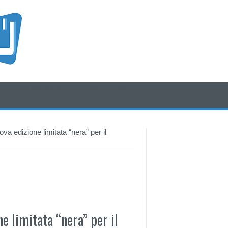
/* icone rss e social */
/* fine div icone*/
 edizione limitata “nera” per il
 limitata “nera” per il