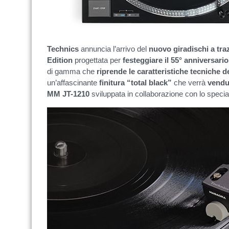
Technics
annuncia l’arrivo del
nuovo giradischi a tr
Edition
progettata per
festeggiare il 55° anniversari
di gamma che
riprende le caratteristiche tecniche
un’affascinante
finitura “total black”
che verrà
vendu
MM JT-1210
sviluppata in collaborazione con lo specia