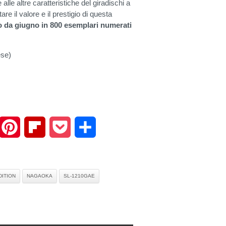
alle altre caratteristiche del giradischi a
 il valore e il prestigio di questa
o da giugno in 800 esemplari numerati
ese)
mail
Pinterest
Flipboard
Pocket
Share
DITION
NAGAOKA
SL-1210GAE