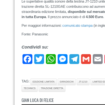
Le superlative qualità sonore della testina JT-1210 unite 
trazione diretta SL-1210GAE contribuiscono ad aumentare
straordinaria edizione limitata,
disponibile sul mercat
in tutta Europa
. Il prezzo annunciato è di
4.500 Euro
.
Per maggiori informazioni:
comunicato stampa
(in ingl
Fonte: Panasonic
Condividi su:
Facebook
Twitter
WhatsApp
Messenger
Telegram
Gmail
E
TAG:
EDIZIONE LIMITATA
GIRADISCHI
JT-1210
LIMITED E
TECHNICS
TRAZIONE DIRETTA
GIAN LUCA DI FELICE