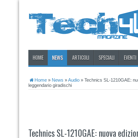
HOME
NEWS
ARTICOLI
SPECIALI
EVENTI
Home
»
News
»
Audio
»
Technics SL-1210GAE: nuova
leggendario giradischi
Technics SL-1210GAE: nuova edizione