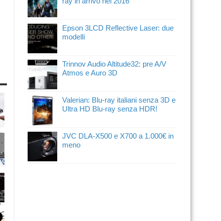
ray in arrivo nel 2016
Epson 3LCD Reflective Laser: due
modelli
Trinnov Audio Altitude32: pre A/V
Atmos e Auro 3D
Valerian: Blu-ray italiani senza 3D e
Ultra HD Blu-ray senza HDR!
JVC DLA-X500 e X700 a 1.000€ in
meno