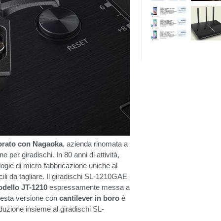
borato con Nagaoka
, azienda rinomata a
e per giradischi. In 80 anni di attività,
logie di micro-fabbricazione uniche al
ili da tagliare. Il giradischi SL-1210GAE
odello JT-1210
espressamente messa a
uesta versione con
cantilever in boro
è
roduzione insieme al giradischi SL-