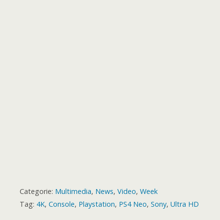
b
e
e
o
r
p
g
a
e
o
t
k
p
e
m
s
a
r
t
r
d
Categorie:
Multimedia
,
News
,
Video
,
Week
Tag:
4K
,
Console
,
Playstation
,
PS4 Neo
,
Sony
,
Ultra HD