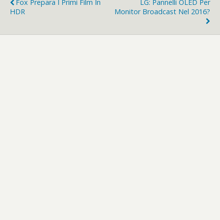
Fox Prepara I Primi Film In
LG: Pannelli OLED Per
HDR
Monitor Broadcast Nel 2016?