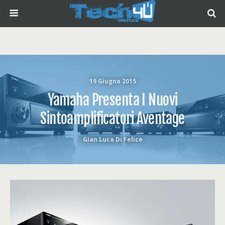
19 Giugno 2015
Yamaha Presenta I Nuovi
Sintoamplificatori Aventage
Gian Luca Di Felice