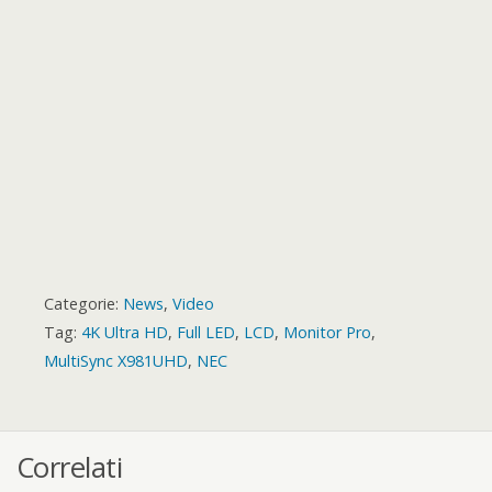
r
d
Categorie:
News
,
Video
Tag:
4K Ultra HD
,
Full LED
,
LCD
,
Monitor Pro
,
MultiSync X981UHD
,
NEC
Correlati