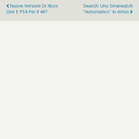
Nuove Versioni Di Xbox
Swatch: Uno Smarwatch
One E PS4 Per Il 4K?
"automatico" In Arrivo