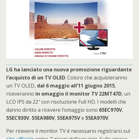
LG ha lanciato una nuova promozione riguardante
l’acquisto di un TV OLED
. Coloro che acquisteranno
un TV OLED,
dal 6 maggio all’11 giugno 2015
,
riceveranno
in omaggio il monitor TV 22MT47D
, un
LCD IPS da 22″ con risoluzione Full HD. I modelli che
danno diritto a ricevere l’omaggio sono
65EC970V
,
55EC930V
,
55EA980V
,
55EA975V
e
55EA970V
.
Per ricevere il monitor TV è necessario registrarsi sul