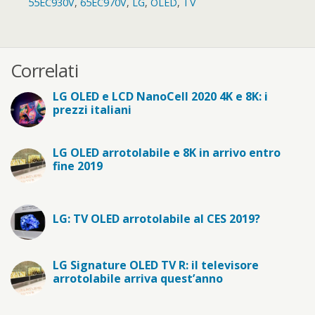
55EC930V
,
65EC970V
,
LG
,
OLED
,
TV
Correlati
LG OLED e LCD NanoCell 2020 4K e 8K: i
prezzi italiani
LG OLED arrotolabile e 8K in arrivo entro
fine 2019
LG: TV OLED arrotolabile al CES 2019?
LG Signature OLED TV R: il televisore
arrotolabile arriva quest’anno