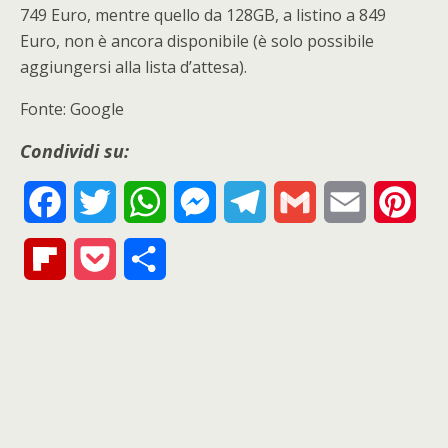
749 Euro, mentre quello da 128GB, a listino a 849
Euro, non è ancora disponibile (è solo possibile
aggiungersi alla lista d’attesa).
Fonte: Google
Condividi su:
F
T
W
M
T
G
E
P
a
w
h
e
e
m
m
i
F
P
S
c
i
a
s
l
a
a
n
l
o
h
e
t
t
s
e
i
i
t
i
c
a
b
t
s
e
g
l
l
e
p
k
r
o
e
A
n
r
r
b
e
e