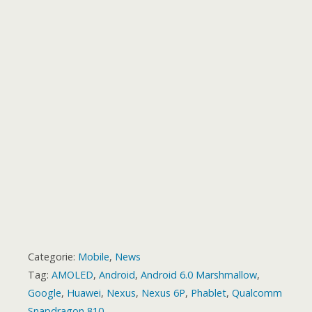
o
r
p
g
a
e
o
t
k
p
e
m
s
a
r
t
r
d
Categorie:
Mobile
,
News
Tag:
AMOLED
,
Android
,
Android 6.0 Marshmallow
,
Google
,
Huawei
,
Nexus
,
Nexus 6P
,
Phablet
,
Qualcomm
Snapdragon 810