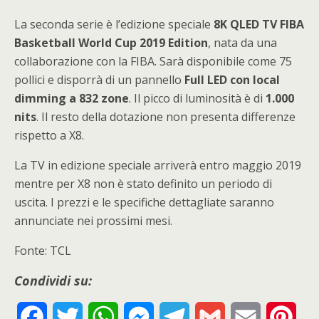
La seconda serie è l’edizione speciale
8K QLED TV FIBA
Basketball World Cup 2019 Edition
, nata da una
collaborazione con la FIBA. Sarà disponibile come 75
pollici e disporrà di un pannello
Full LED con local
dimming a 832 zone
. Il picco di luminosità è di
1.000
nits
. Il resto della dotazione non presenta differenze
rispetto a X8.
La TV in edizione speciale arriverà entro maggio 2019
mentre per X8 non è stato definito un periodo di
uscita. I prezzi e le specifiche dettagliate saranno
annunciate nei prossimi mesi.
Fonte: TCL
Condividi su:
F
T
W
M
T
G
E
P