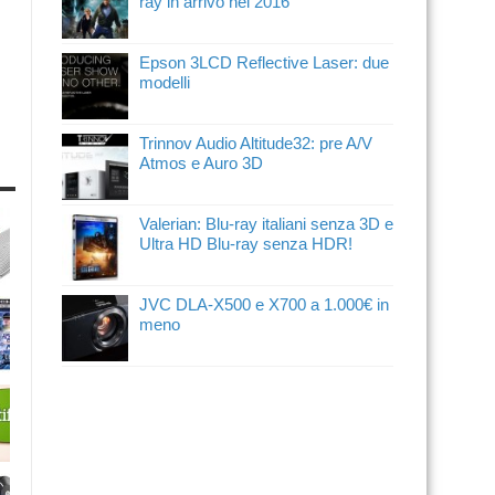
ray in arrivo nel 2016
Epson 3LCD Reflective Laser: due
modelli
Trinnov Audio Altitude32: pre A/V
Atmos e Auro 3D
Valerian: Blu-ray italiani senza 3D e
Ultra HD Blu-ray senza HDR!
JVC DLA-X500 e X700 a 1.000€ in
meno