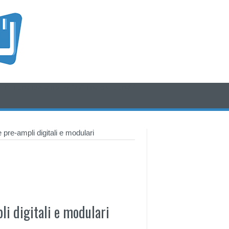
/* icone rss e social */
/* fine div icone*/
re-ampli digitali e modulari
i digitali e modulari