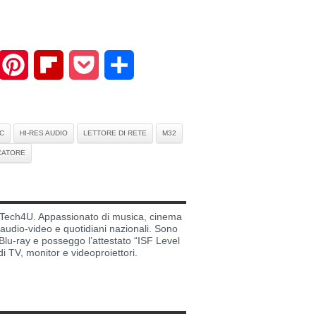
mail
Pinterest
Flipboard
Pocket
Share
C
HI-RES AUDIO
LETTORE DI RETE
M32
CATORE
di Tech4U. Appassionato di musica, cinema
i audio-video e quotidiani nazionali. Sono
lu-ray e posseggo l’attestato “ISF Level
di TV, monitor e videoproiettori.