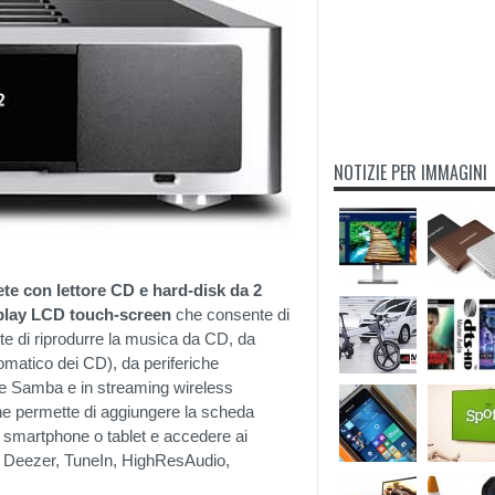
NOTIZIE PER IMMAGINI
ete con lettore CD e hard-disk da 2
play LCD touch-screen
che consente di
nte di riprodurre la musica da CD, da
tomatico dei CD), da periferiche
e Samba e in streaming wireless
he permette di aggiungere la scheda
a smartphone o tablet e accedere ai
, Deezer, TuneIn, HighResAudio,