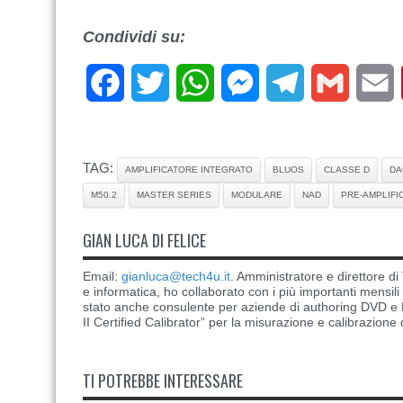
Condividi su:
Facebook
Twitter
WhatsApp
Messenger
Telegram
Gmail
E
TAG:
AMPLIFICATORE INTEGRATO
BLUOS
CLASSE D
DA
M50.2
MASTER SERIES
MODULARE
NAD
PRE-AMPLIFI
GIAN LUCA DI FELICE
Email:
gianluca@tech4u.it
. Amministratore e direttore 
e informatica, ho collaborato con i più importanti mensil
stato anche consulente per aziende di authoring DVD e B
II Certified Calibrator” per la misurazione e calibrazione 
TI POTREBBE INTERESSARE