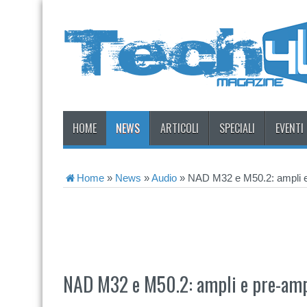
HOME
NEWS
ARTICOLI
SPECIALI
EVENTI
Home
»
News
»
Audio
»
NAD M32 e M50.2: ampli e p
NAD M32 e M50.2: ampli e pre-ampl