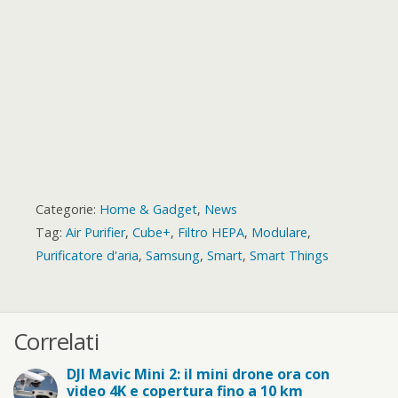
d
Categorie:
Home & Gadget
,
News
Tag:
Air Purifier
,
Cube+
,
Filtro HEPA
,
Modulare
,
Purificatore d'aria
,
Samsung
,
Smart
,
Smart Things
Correlati
DJI Mavic Mini 2: il mini drone ora con
video 4K e copertura fino a 10 km