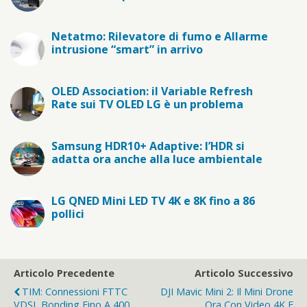
Netatmo: Rilevatore di fumo e Allarme
intrusione “smart” in arrivo
OLED Association: il Variable Refresh
Rate sui TV OLED LG è un problema
Samsung HDR10+ Adaptive: l’HDR si
adatta ora anche alla luce ambientale
LG QNED Mini LED TV 4K e 8K fino a 86
pollici
Articolo Precedente
Articolo Successivo
TIM: Connessioni FTTC
DJI Mavic Mini 2: Il Mini Drone
VDSL Bonding Fino A 400
Ora Con Video 4K E