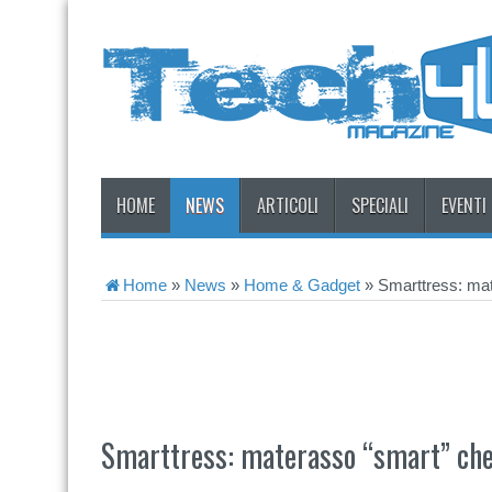
HOME
NEWS
ARTICOLI
SPECIALI
EVENTI
Home
»
News
»
Home & Gadget
»
Smarttress: mat
Smarttress: materasso “smart” che