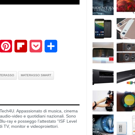
mail
Pinterest
Flipboard
Pocket
Share
TERASSO
MATERASSO SMART
di Tech4U. Appassionato di musica, cinema
i audio-video e quotidiani nazionali. Sono
lu-ray e posseggo l’attestato “ISF Level
di TV, monitor e videoproiettori.