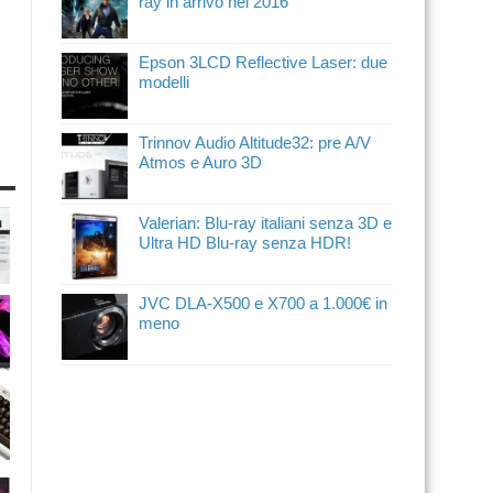
ray in arrivo nel 2016
Epson 3LCD Reflective Laser: due
modelli
Trinnov Audio Altitude32: pre A/V
Atmos e Auro 3D
Valerian: Blu-ray italiani senza 3D e
Ultra HD Blu-ray senza HDR!
JVC DLA-X500 e X700 a 1.000€ in
meno