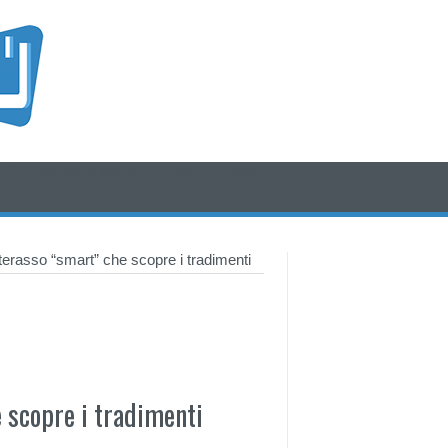
/* icone rss e social */
/* fine div icone*/
erasso “smart” che scopre i tradimenti
 scopre i tradimenti