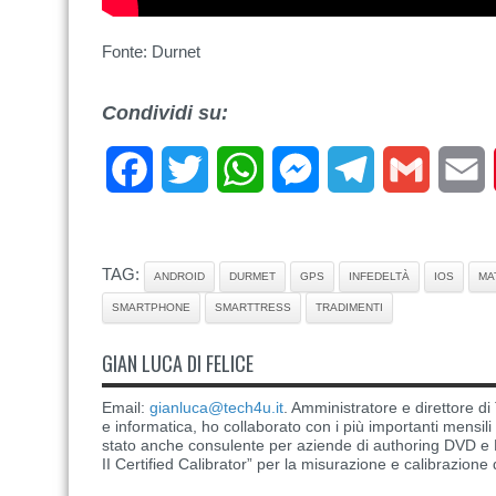
Fonte: Durnet
Condividi su:
Facebook
Twitter
WhatsApp
Messenger
Telegram
Gmail
E
TAG:
ANDROID
DURMET
GPS
INFEDELTÀ
IOS
MA
SMARTPHONE
SMARTTRESS
TRADIMENTI
GIAN LUCA DI FELICE
Email:
gianluca@tech4u.it
. Amministratore e direttore 
e informatica, ho collaborato con i più importanti mensil
stato anche consulente per aziende di authoring DVD e B
II Certified Calibrator” per la misurazione e calibrazione 