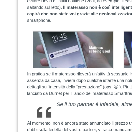
evitare l’invio di inutili notifiche (vedi, ad esempio, i
saltando sul letto).
Il materasso non è così intelligen
capirà che non siete voi grazie alle geolocalizzazio
smartphone.
In pratica se il materasso rileverà un’attività sessuale
assenza da casa, invierà dopo qualche istante una noti
dettagli sull’intensità della “prestazione” (ops! 🙂 ). Piut
lanciato da Durnet per il lancio del materasso Smarttre
Se il tuo partner è infedele, alm
Al momento, non è ancora stato annunciato il prezzo uf
dubbi sulla fedeltà del vostro partner, vi raccomandiam