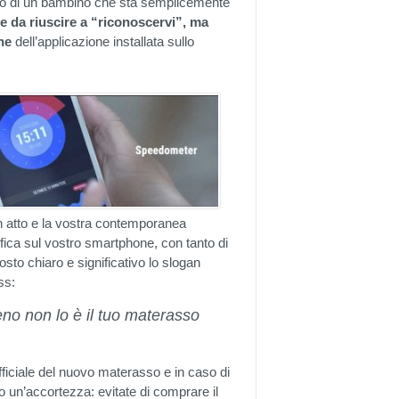
l caso di un bambino che sta semplicemente
te da riuscire a “riconoscervi”, ma
ne
dell’applicazione installata sullo
 in atto e la vostra contemporanea
fica sul vostro smartphone, con tanto di
tosto chiaro e significativo lo slogan
ss:
eno non lo è il tuo materasso
ficiale del nuovo materasso e in caso di
o un’accortezza: evitate di comprare il