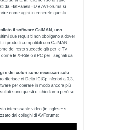
izzati da FlatPanelsHD e AVForums si
arire come agirà in concreto questa
allato il software CalMAN, uno
 ultimi due requisiti non obbligano a dover
tti i prodotti compatibili con CalMAN
ome del resto succede già per le TV
ome le X-Rite o il PC per i segnali da
gi e dei colori sono necessari solo
 riferisce di Delta ICtCp inferiori a 0,3,
software per operare in modo ancora più
sultati sono questi ci chiediamo però se
to interessante video (in inglese: si
lizzato dai colleghi di AVForums: