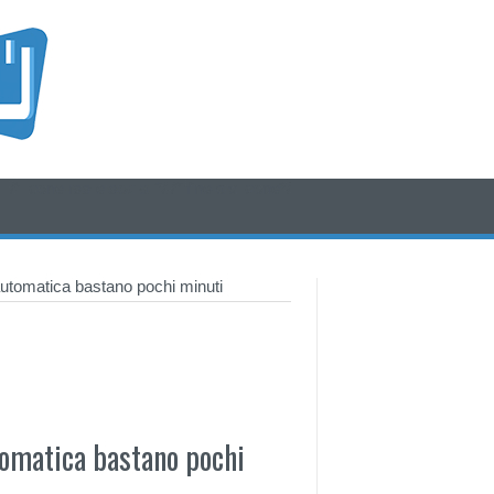
/* icone rss e social */
/* fine div icone*/
utomatica bastano pochi minuti
tomatica bastano pochi