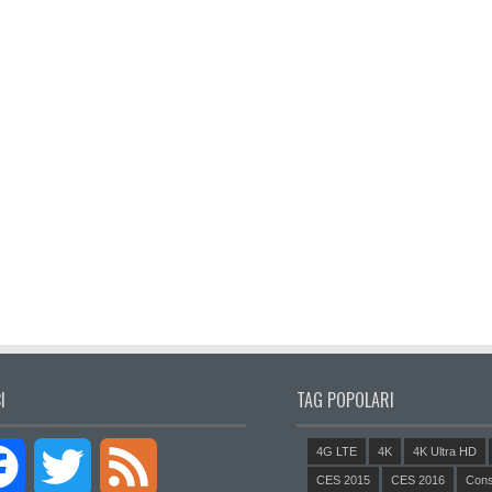
I
TAG POPOLARI
4G LTE
4K
4K Ultra HD
Facebook
Twitter
Feed
CES 2015
CES 2016
Cons