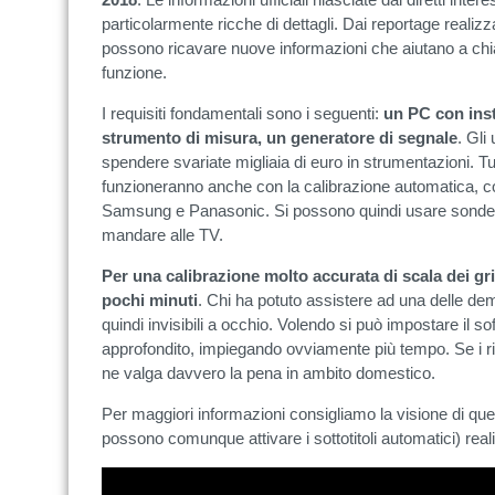
particolarmente ricche di dettagli. Dai reportage real
possono ricavare nuove informazioni che aiutano a chi
funzione.
I requisiti fondamentali sono i seguenti:
un PC con inst
strumento di misura, un generatore di segnale
. Gli
spendere svariate migliaia di euro in strumentazioni. Tu
funzioneranno anche con la calibrazione automatica, c
Samsung e Panasonic. Si possono quindi usare sonde c
mandare alle TV.
Per una calibrazione molto accurata di scala dei gri
pochi minuti
. Chi ha potuto assistere ad una delle demo
quindi invisibili a occhio. Volendo si può impostare il 
approfondito, impiegando ovviamente più tempo. Se i ri
ne valga davvero la pena in ambito domestico.
Per maggiori informazioni consigliamo la visione di ques
possono comunque attivare i sottotitoli automatici) rea