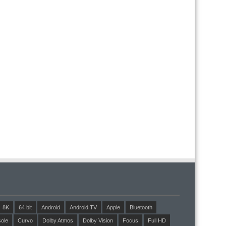
8K
64 bit
Android
Android TV
Apple
Bluetooth
ole
Curvo
Dolby Atmos
Dolby Vision
Focus
Full HD