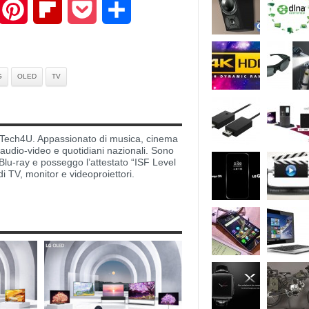
mail
Pinterest
Flipboard
Pocket
Share
G
OLED
TV
di Tech4U. Appassionato di musica, cinema
i audio-video e quotidiani nazionali. Sono
lu-ray e posseggo l’attestato “ISF Level
di TV, monitor e videoproiettori.