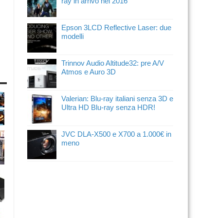
ray in arrivo nel 2016
Epson 3LCD Reflective Laser: due
modelli
Trinnov Audio Altitude32: pre A/V
Atmos e Auro 3D
Valerian: Blu-ray italiani senza 3D e
Ultra HD Blu-ray senza HDR!
JVC DLA-X500 e X700 a 1.000€ in
meno