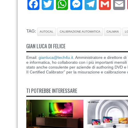
Facebook
Twitter
WhatsApp
Messenger
Telegram
Gmail
E
TAG:
AUTOCAL
CALIBRAZIONE AUTOMATICA
CALMAN
L
GIAN LUCA DI FELICE
Email:
gianluca@tech4u.it
. Amministratore e direttore 
e informatica, ho collaborato con i più importanti mensil
stato anche consulente per aziende di authoring DVD e B
II Certified Calibrator” per la misurazione e calibrazione 
TI POTREBBE INTERESSARE