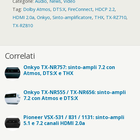
Categorie:
Audio
,
News
,
Video
Tag:
Dolby Atmos
,
DTS:X
,
FireConnect
,
HDCP 2.2
,
HDMI 2.0a
,
Onkyo
,
Sinto-amplificatore
,
THX
,
TX-RZ710
,
TX-RZ810
Correlati
Onkyo TX-NR757: sinto-ampli 7.2 con
Atmos, DTS:X e THX
Onkyo TX-NR555 / TX-NR656: sinto-ampli
7.2 con Atmos e DTS:X
Pioneer VSX-531 / 831 / 1131: sinto-ampli
5.1 e 7.2 canali HDMI 2.0a