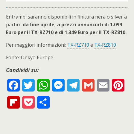
Entrambi saranno disponibili in finitura nera o silver a
partire
da fine aprile, a prezzi annunciati di 1.099
Euro per il TX-RZ710 e di 1.349 Euro per il TX-RZ810.
Per maggiori informazioni:
TX-RZ710
e
TX-RZ810
Fonte: Onkyo Europe
Condividi su:
F
T
W
M
T
G
E
P
a
w
h
e
e
m
m
i
F
P
S
c
i
a
s
l
a
a
n
l
o
h
e
t
t
s
e
i
i
t
i
c
a