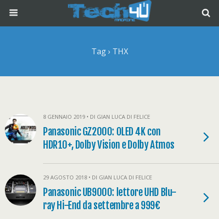
Tag › THX
8 GENNAIO 2019 • DI GIAN LUCA DI FELICE
Panasonic GZ2000: OLED 4K con
HDR10+, Dolby Vision e Dolby Atmos
29 AGOSTO 2018 • DI GIAN LUCA DI FELICE
Panasonic UB9000: lettore UHD Blu-
ray Hi-End da settembre a 999€