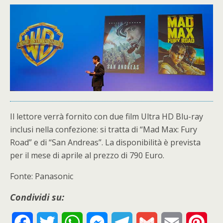
Il lettore verrà fornito con due film Ultra HD Blu-ray
inclusi nella confezione: si tratta di “Mad Max: Fury
Road” e di “San Andreas”. La disponibilità è prevista
per il mese di aprile al prezzo di 790 Euro.
Fonte: Panasonic
Condividi su:
F
T
W
M
T
G
E
P