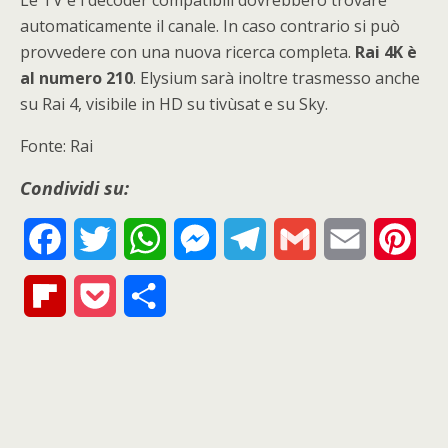
Le TV e i decoder compatibili dovrebbero trovare
automaticamente il canale. In caso contrario si può
provvedere con una nuova ricerca completa.
Rai 4K è
al numero 210
. Elysium sarà inoltre trasmesso anche
su Rai 4, visibile in HD su tivùsat e su Sky.
Fonte: Rai
Condividi su:
F
T
W
M
T
G
E
P
a
w
h
e
e
m
m
i
F
P
S
c
i
a
s
l
a
a
n
l
o
h
e
t
t
s
e
i
i
t
i
c
a
b
t
s
e
g
l
l
e
p
k
r