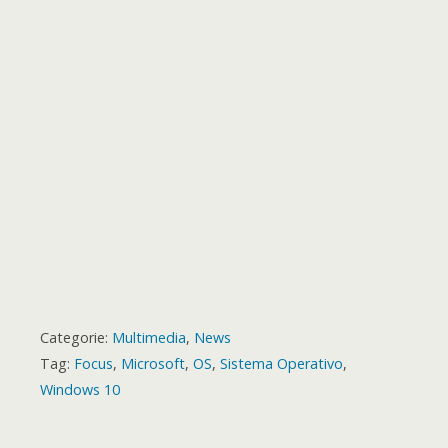
k
p
e
m
s
a
r
t
r
d
Categorie:
Multimedia
,
News
Tag:
Focus
,
Microsoft
,
OS
,
Sistema Operativo
,
Windows 10