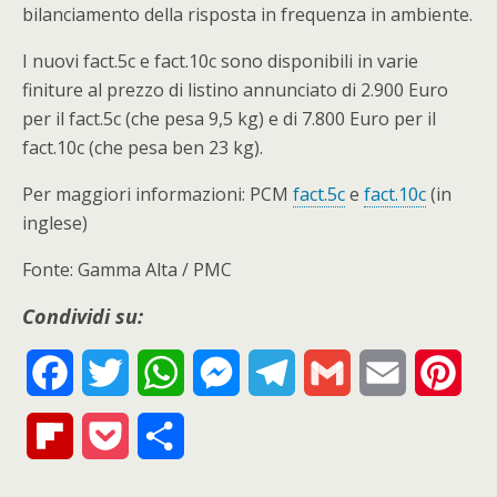
bilanciamento della risposta in frequenza in ambiente.
I nuovi fact.5c e fact.10c sono disponibili in varie
finiture al prezzo di listino annunciato di 2.900 Euro
per il fact.5c (che pesa 9,5 kg) e di 7.800 Euro per il
fact.10c (che pesa ben 23 kg).
Per maggiori informazioni: PCM
fact.5c
e
fact.10c
(in
inglese)
Fonte: Gamma Alta / PMC
Condividi su:
F
T
W
M
T
G
E
P
a
w
h
e
e
m
m
i
F
P
S
c
i
a
s
l
a
a
n
l
o
h