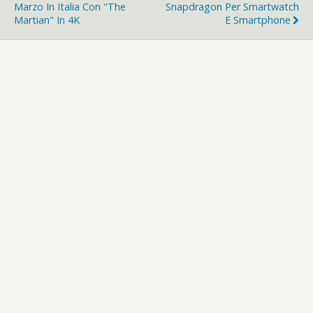
Marzo In Italia Con "The
Snapdragon Per Smartwatch
Martian" In 4K
E Smartphone