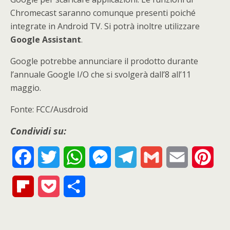
Chromecast saranno comunque presenti poiché
integrate in Android TV. Si potrà inoltre utilizzare
Google
Assistant
.
Google potrebbe annunciare il prodotto durante
l’annuale Google I/O che si svolgerà dall’8 all’11
maggio.
Fonte: FCC/Ausdroid
Condividi su:
F
T
W
M
T
G
E
P
a
w
h
e
e
m
m
i
F
P
S
c
i
a
s
l
a
a
n
l
o
h
e
t
t
s
e
i
i
t
i
c
a