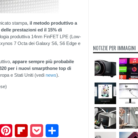
icato stampa,
il metodo produttivo a
elle prestazioni ed il 15% di
nologia produttiva 14nm FinFET LPE (Low-
oC Exynos 7 Octa dei Galaxy S6, S6 Edge e
NOTIZIE PER IMMAGINI
uttivo,
appare sempre più probabile
0 per i nuovi smarpthone top di
ropa e Stati Uniti (vedi
news
).
ese)
mail
Pinterest
Flipboard
Pocket
Share