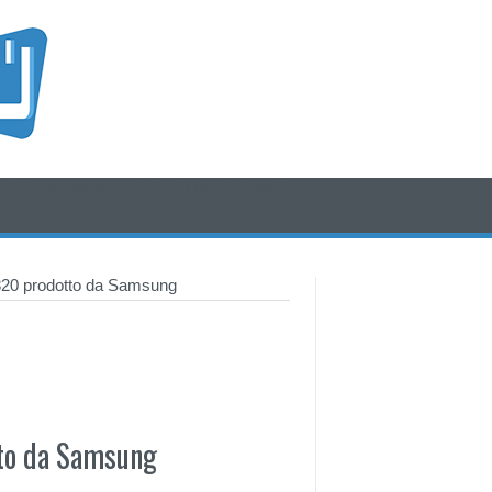
/* icone rss e social */
/* fine div icone*/
20 prodotto da Samsung
to da Samsung