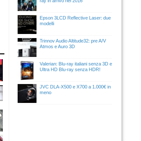
ray in arrivo nel 2016
Epson 3LCD Reflective Laser: due
modelli
Trinnov Audio Altitude32: pre A/V
Atmos e Auro 3D
Valerian: Blu-ray italiani senza 3D e
Ultra HD Blu-ray senza HDR!
JVC DLA-X500 e X700 a 1.000€ in
meno