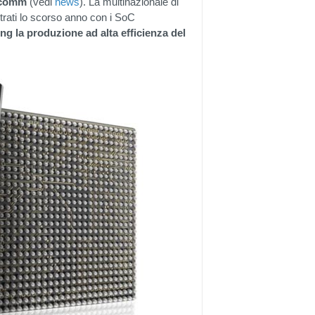
alcomm
(vedi
news
). La multinazionale di
trati lo scorso anno con i SoC
ng la produzione ad alta efficienza del