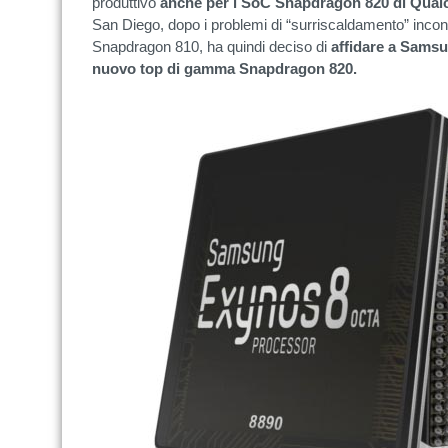
produttivo
anche per i SoC Snapdragon 820 di Qu
San Diego, dopo i problemi di “surriscaldamento” incon
Snapdragon 810, ha quindi deciso di
affidare a Samsu
nuovo top di gamma Snapdragon 820.