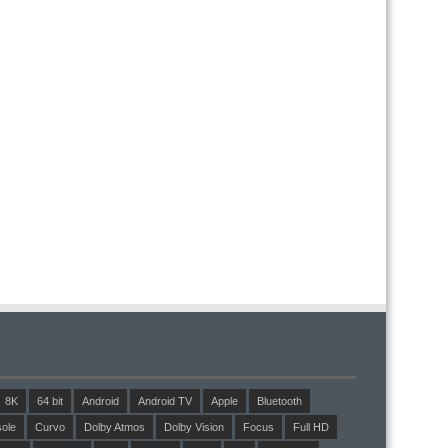
8K
64 bit
Android
Android TV
Apple
Bluetooth
ole
Curvo
Dolby Atmos
Dolby Vision
Focus
Full HD