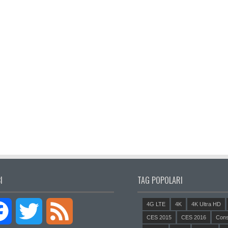
I
TAG POPOLARI
4G LTE
4K
4K Ultra HD
Facebook
Twitter
Feed
CES 2015
CES 2016
Cons