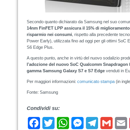
Secondo quanto dichiarato da Samsung nel suo comun
14nm FinFET LPP assicura il 15% di miglioramento d
risparmio nei consumi
, rispetto alla precedente tec
Power Early), utilizzata fino ad oggi per gli ottimi S
S6 Edge Plus.
A questo punto, anche in virtù del nuovo sodalizio prod
l’adozione del nuovo SoC Qualcomm Snapdragon 82
gamma Samsung Galaxy S7 e S7 Edge
venduti in Eu
Per maggiori informazioni:
comunicato stampa
(in ingl
Fonte: Samsung
Condividi su:
Facebook
Twitter
WhatsApp
Messenger
Telegram
Gmail
E