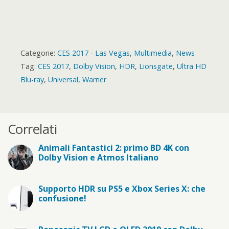
Categorie:
CES 2017 - Las Vegas
,
Multimedia
,
News
Tag:
CES 2017
,
Dolby Vision
,
HDR
,
Lionsgate
,
Ultra HD
Blu-ray
,
Universal
,
Warner
Correlati
Animali Fantastici 2: primo BD 4K con
Dolby Vision e Atmos Italiano
Supporto HDR su PS5 e Xbox Series X: che
confusione!