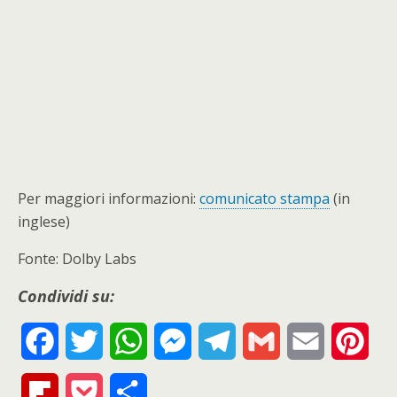
Per maggiori informazioni:
comunicato stampa
(in
inglese)
Fonte: Dolby Labs
Condividi su:
F
T
W
M
T
G
E
P
a
w
h
e
e
m
m
i
F
P
S