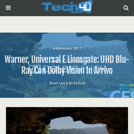
4 Gennaio 2017
Warner, Universal E Lionsgate: UHD Blu-
Ray Con Dolby Vision In Arrivo
Gian Luca Di Felice