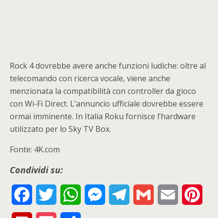
Rock 4 dovrebbe avere anche funzioni ludiche: oltre al
telecomando con ricerca vocale, viene anche
menzionata la compatibilità con controller da gioco
con Wi-Fi Direct. L’annuncio ufficiale dovrebbe essere
ormai imminente. In Italia Roku fornisce l’hardware
utilizzato per lo Sky TV Box.
Fonte: 4K.com
Condividi su:
F
T
W
M
T
G
E
P
a
w
h
e
e
m
m
i