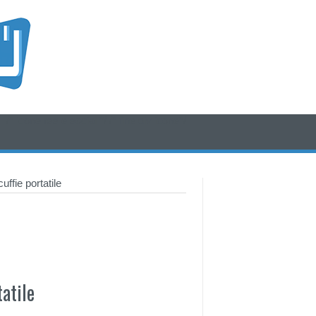
/* icone rss e social */
/* fine div icone*/
ffie portatile
atile