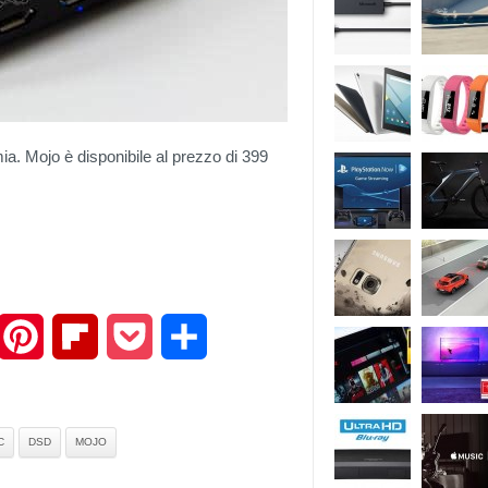
mia. Mojo è disponibile al prezzo di 399
mail
Pinterest
Flipboard
Pocket
Share
C
DSD
MOJO