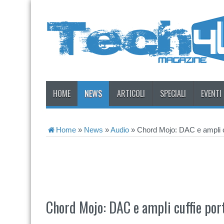
HOME
NEWS
ARTICOLI
SPECIALI
EVENTI
Home
»
News
»
Audio
»
Chord Mojo: DAC e ampli cu
Chord Mojo: DAC e ampli cuffie port