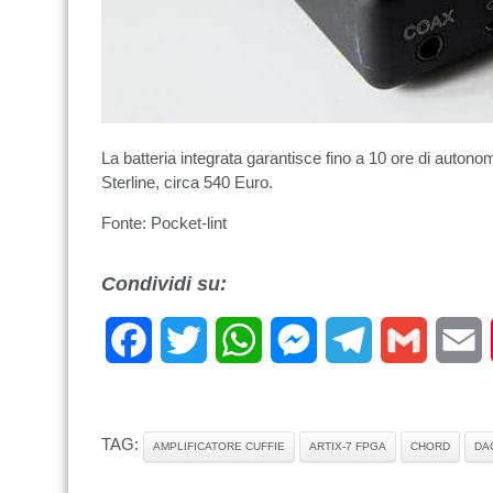
La batteria integrata garantisce fino a 10 ore di autono
Sterline, circa 540 Euro.
Fonte: Pocket-lint
Condividi su:
Facebook
Twitter
WhatsApp
Messenger
Telegram
Gmail
E
TAG:
AMPLIFICATORE CUFFIE
ARTIX-7 FPGA
CHORD
DA