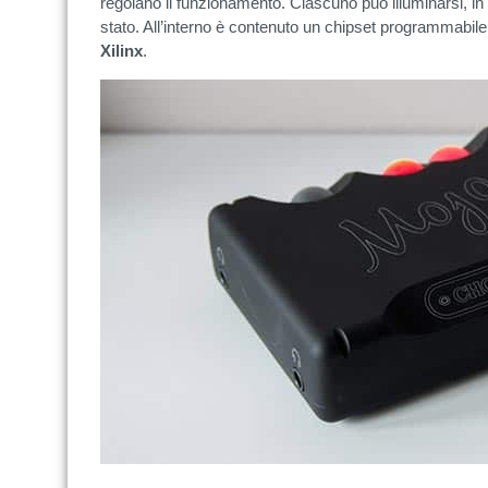
regolano il funzionamento. Ciascuno può illuminarsi,
stato. All’interno è contenuto un chipset programmabile, 
Xilinx
.