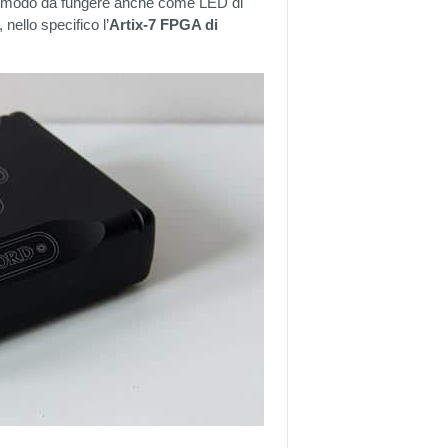
 in modo da fungere anche come LED di
nello specifico l’
Artix-7 FPGA di