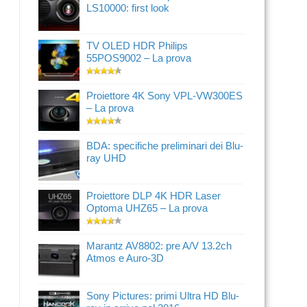
LS10000: first look
TV OLED HDR Philips
55POS9002 – La prova
Proiettore 4K Sony VPL-VW300ES
– La prova
BDA: specifiche preliminari dei Blu-
ray UHD
Proiettore DLP 4K HDR Laser
Optoma UHZ65 – La prova
Marantz AV8802: pre A/V 13.2ch
Atmos e Auro-3D
Sony Pictures: primi Ultra HD Blu-