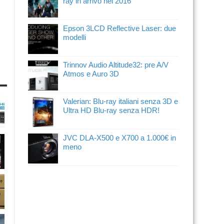
ray in arrivo nel 2016
Epson 3LCD Reflective Laser: due
modelli
Trinnov Audio Altitude32: pre A/V
Atmos e Auro 3D
Valerian: Blu-ray italiani senza 3D e
Ultra HD Blu-ray senza HDR!
JVC DLA-X500 e X700 a 1.000€ in
meno