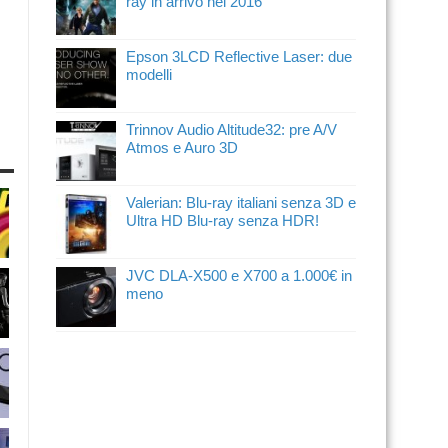
ray in arrivo nel 2016
Epson 3LCD Reflective Laser: due
modelli
Trinnov Audio Altitude32: pre A/V
Atmos e Auro 3D
Valerian: Blu-ray italiani senza 3D e
Ultra HD Blu-ray senza HDR!
JVC DLA-X500 e X700 a 1.000€ in
meno