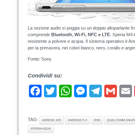
La sezione audio si poggia su un doppio altoparlante fro
comprende
Bluetooth, Wi-Fi, NFC e LTE
. Xperia M4 
resistente a polvere e acqua. Il sistema operativo è And
per la primavera, nei colori bianco, nero, corallo e arge
Fonte: Sony
Condividi su:
Facebook
Twitter
WhatsApp
Messenger
Telegram
Gmail
E
TAG:
ADRENO 405
ANDROID 5.0
IP68
QUALCOMM SNAP
XPERIA AQUA