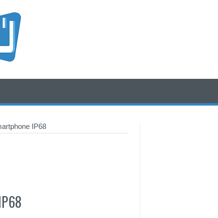
/* icone rss e social */
/* fine div icone*/
martphone IP68
IP68