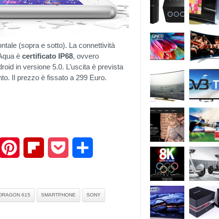
ntale (sopra e sotto). La connettività
Aqua è
certificato IP68
, ovvero
roid in versione 5.0. L’uscita è prevista
nto. Il prezzo è fissato a 299 Euro.
mail
Pinterest
Flipboard
Pocket
Share
DRAGON 615
SMARTPHONE
SONY