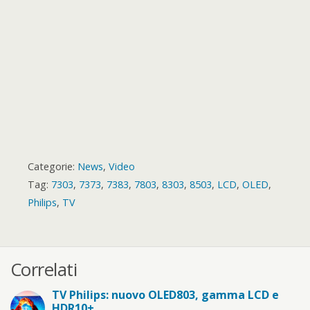
d
Categorie:
News
,
Video
Tag:
7303
,
7373
,
7383
,
7803
,
8303
,
8503
,
LCD
,
OLED
,
Philips
,
TV
Correlati
TV Philips: nuovo OLED803, gamma LCD e
HDR10+