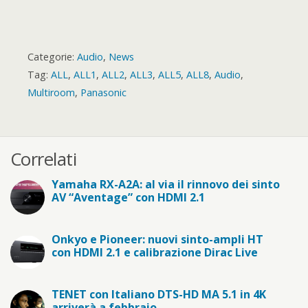
Categorie:
Audio
,
News
Tag:
ALL
,
ALL1
,
ALL2
,
ALL3
,
ALL5
,
ALL8
,
Audio
,
Multiroom
,
Panasonic
Correlati
Yamaha RX-A2A: al via il rinnovo dei sinto
AV “Aventage” con HDMI 2.1
Onkyo e Pioneer: nuovi sinto-ampli HT
con HDMI 2.1 e calibrazione Dirac Live
TENET con Italiano DTS-HD MA 5.1 in 4K
arriverà a febbraio