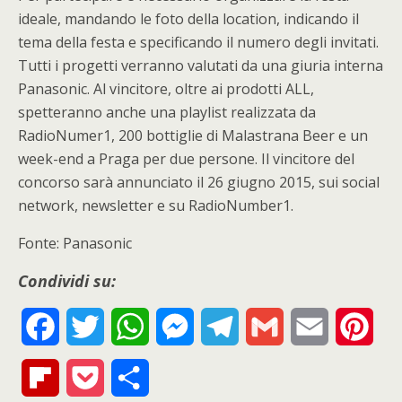
ideale, mandando le foto della location, indicando il
tema della festa e specificando il numero degli invitati.
Tutti i progetti verranno valutati da una giuria interna
Panasonic. Al vincitore, oltre ai prodotti ALL,
spetteranno anche una playlist realizzata da
RadioNumer1, 200 bottiglie di Malastrana Beer e un
week-end a Praga per due persone. Il vincitore del
concorso sarà annunciato il 26 giugno 2015, sui social
network, newsletter e su RadioNumber1.
Fonte: Panasonic
Condividi su:
F
T
W
M
T
G
E
P
a
w
h
e
e
m
m
i
F
P
S