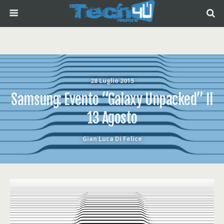
28 Luglio 2015
Samsung: Evento “Galaxy Unpacked” Il
13 Agosto
Gian Luca Di Felice