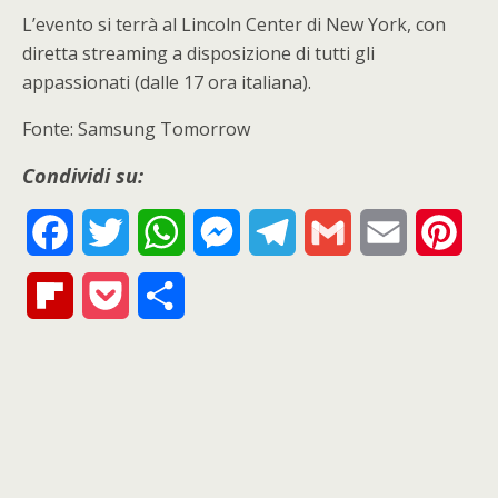
L’evento si terrà al Lincoln Center di New York, con
diretta streaming a disposizione di tutti gli
appassionati (dalle 17 ora italiana).
Fonte: Samsung Tomorrow
Condividi su:
F
T
W
M
T
G
E
P
a
w
h
e
e
m
m
i
F
P
S
c
i
a
s
l
a
a
n
l
o
h
e
t
t
s
e
i
i
t
i
c
a
b
t
s
e
g
l
l
e
p
k
r
o
e
A
n
r
r
b
e
e