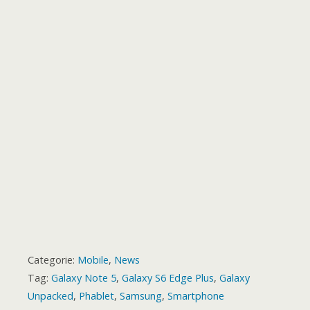
o
r
p
g
a
e
o
t
k
p
e
m
s
a
r
t
r
d
Categorie:
Mobile
,
News
Tag:
Galaxy Note 5
,
Galaxy S6 Edge Plus
,
Galaxy
Unpacked
,
Phablet
,
Samsung
,
Smartphone