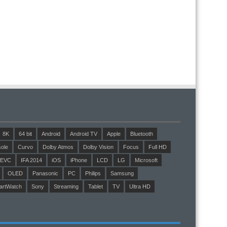
8K
64 bit
Android
Android TV
Apple
Bluetooth
ole
Curvo
Dolby Atmos
Dolby Vision
Focus
Full HD
EVC
IFA 2014
iOS
iPhone
LCD
LG
Microsoft
OLED
Panasonic
PC
Philips
Samsung
artWatch
Sony
Streaming
Tablet
TV
Ultra HD