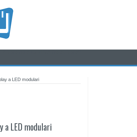
/* icone rss e social */
/* fine div icone*/
ay a LED modulari
y a LED modulari