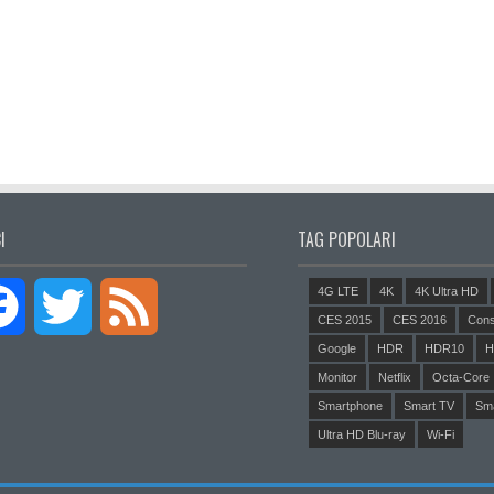
I
TAG POPOLARI
4G LTE
4K
4K Ultra HD
Facebook
Twitter
Feed
CES 2015
CES 2016
Cons
Google
HDR
HDR10
H
Monitor
Netflix
Octa-Core
Smartphone
Smart TV
Sm
Ultra HD Blu-ray
Wi-Fi