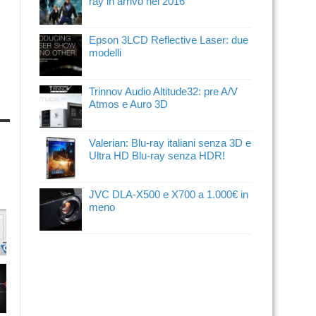
ray in arrivo nel 2016
Epson 3LCD Reflective Laser: due
modelli
Trinnov Audio Altitude32: pre A/V
Atmos e Auro 3D
Valerian: Blu-ray italiani senza 3D e
Ultra HD Blu-ray senza HDR!
JVC DLA-X500 e X700 a 1.000€ in
meno