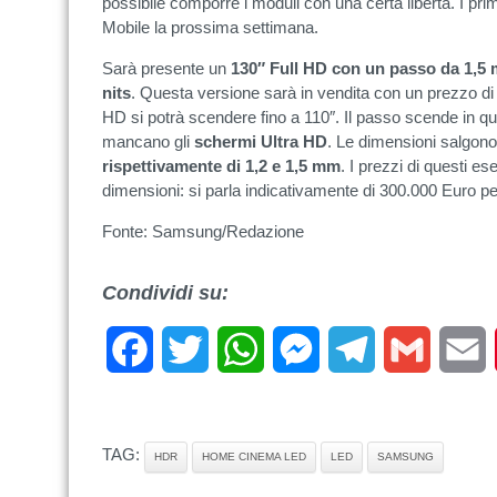
possibile comporre i moduli con una certa libertà. I pri
Mobile la prossima settimana.
Sarà presente un
130″ Full HD con un passo da 1,5
nits
. Questa versione sarà in vendita con un prezzo d
HD si potrà scendere fino a 110″. Il passo scende in 
mancano gli
schermi Ultra HD
. Le dimensioni salgon
rispettivamente di 1,2 e 1,5 mm
. I prezzi di questi e
dimensioni: si parla indicativamente di 300.000 Euro per
Fonte: Samsung/Redazione
Condividi su:
Facebook
Twitter
WhatsApp
Messenger
Telegram
Gmail
E
TAG:
HDR
HOME CINEMA LED
LED
SAMSUNG