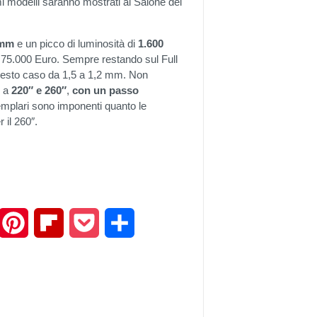
mi modelli saranno mostrati al Salone del
 mm
e un picco di luminosità di
1.600
i 75.000 Euro. Sempre restando sul Full
questo caso da 1,5 a 1,2 mm. Non
o a
220″ e 260″
,
con un passo
semplari sono imponenti quanto le
 il 260″.
mail
Pinterest
Flipboard
Pocket
Share