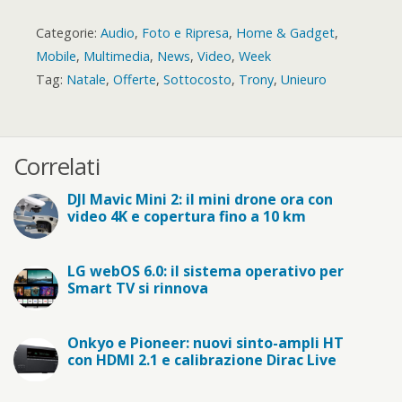
Categorie:
Audio
,
Foto e Ripresa
,
Home & Gadget
,
Mobile
,
Multimedia
,
News
,
Video
,
Week
Tag:
Natale
,
Offerte
,
Sottocosto
,
Trony
,
Unieuro
Correlati
DJI Mavic Mini 2: il mini drone ora con
video 4K e copertura fino a 10 km
LG webOS 6.0: il sistema operativo per
Smart TV si rinnova
Onkyo e Pioneer: nuovi sinto-ampli HT
con HDMI 2.1 e calibrazione Dirac Live