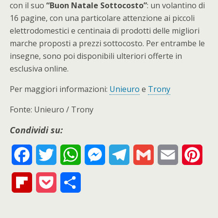
con il suo
“Buon Natale Sottocosto”
: un volantino di
16 pagine, con una particolare attenzione ai piccoli
elettrodomestici e centinaia di prodotti delle migliori
marche proposti a prezzi sottocosto. Per entrambe le
insegne, sono poi disponibili ulteriori offerte in
esclusiva online.
Per maggiori informazioni:
Unieuro
e
Trony
Fonte: Unieuro / Trony
Condividi su:
F
T
W
M
T
G
E
P
a
w
h
e
e
m
m
i
F
P
S
c
i
a
s
l
a
a
n
l
o
h
e
t
t
s
e
i
i
t