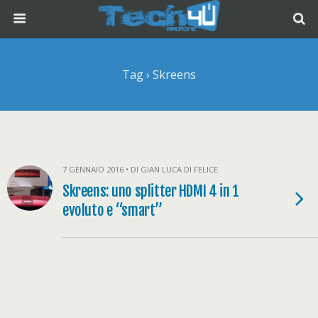
Tag › Skreens
7 GENNAIO 2016 • DI GIAN LUCA DI FELICE
Skreens: uno splitter HDMI 4 in 1
evoluto e “smart”