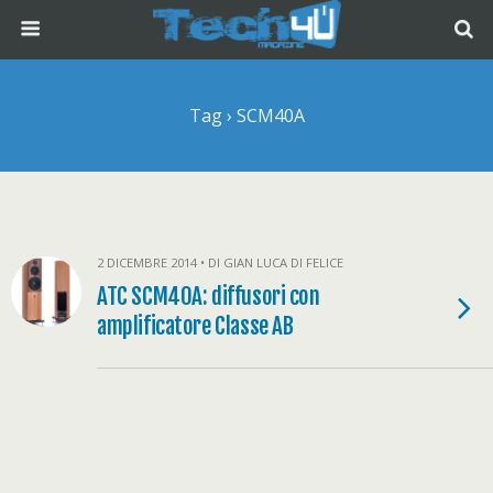
Tag › SCM40A
2 DICEMBRE 2014 • DI GIAN LUCA DI FELICE
ATC SCM40A: diffusori con
amplificatore Classe AB