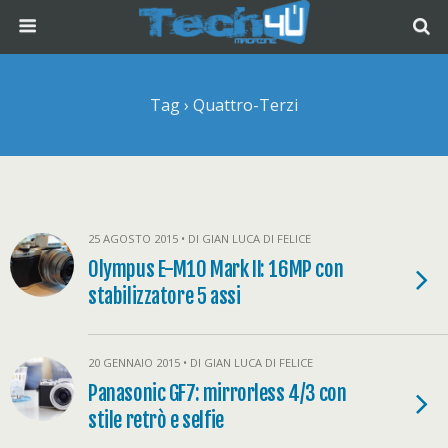
Tag › Quattro-Terzi
25 AGOSTO 2015 • DI GIAN LUCA DI FELICE
Olympus E-M10 Mark II: 16MP con
stabilizzatore 5 assi
20 GENNAIO 2015 • DI GIAN LUCA DI FELICE
Panasonic GF7: mirrorless 4/3 con
stile retrò e selfie