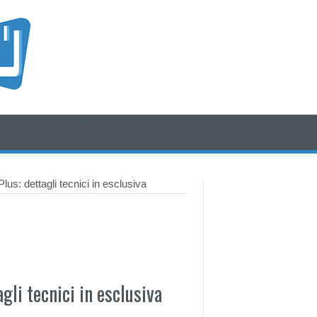
/* icone rss e social */
/* fine div icone*/
s: dettagli tecnici in esclusiva
li tecnici in esclusiva