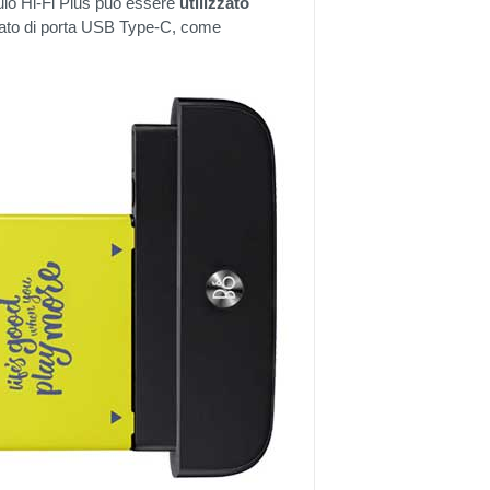
odulo Hi-Fi Plus può essere
utilizzato
tato di porta USB Type-C, come