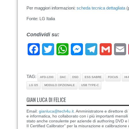
Per maggiori informazioni:
scheda tecnica dettagliata
(
Fonte: LG Italia
Condividi su:
Facebook
Twitter
WhatsApp
Messenger
Telegram
Gmail
E
TAG:
AFD-1200
DAC
DSD
ESS SABRE
FOCUS
HI
LG G5
MODULO OPZIONALE
USB TYPE-C
GIAN LUCA DI FELICE
Email:
gianluca@tech4u.it
. Amministratore e direttore 
e informatica, ho collaborato con i più importanti mensil
stato anche consulente per aziende di authoring DVD e B
II Certified Calibrator” per la misurazione e calibrazione 