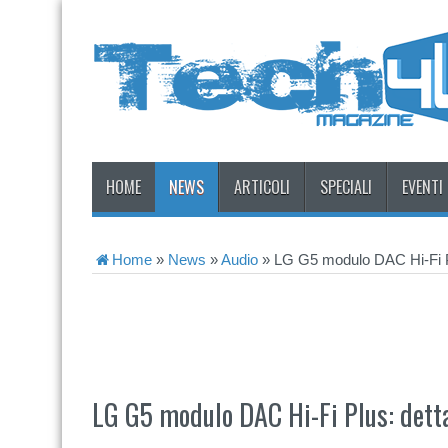
HOME
NEWS
ARTICOLI
SPECIALI
EVENTI
Home
»
News
»
Audio
»
LG G5 modulo DAC Hi-Fi Plu
LG G5 modulo DAC Hi-Fi Plus: dettag