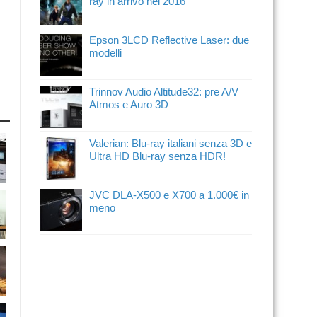
ray in arrivo nel 2016
Epson 3LCD Reflective Laser: due
modelli
Trinnov Audio Altitude32: pre A/V
Atmos e Auro 3D
Valerian: Blu-ray italiani senza 3D e
Ultra HD Blu-ray senza HDR!
JVC DLA-X500 e X700 a 1.000€ in
meno