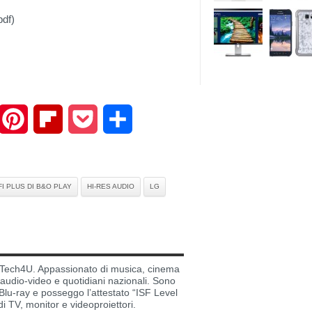
pdf)
mail
Pinterest
Flipboard
Pocket
Share
-FI PLUS DI B&O PLAY
HI-RES AUDIO
LG
di Tech4U. Appassionato di musica, cinema
i audio-video e quotidiani nazionali. Sono
lu-ray e posseggo l’attestato “ISF Level
di TV, monitor e videoproiettori.