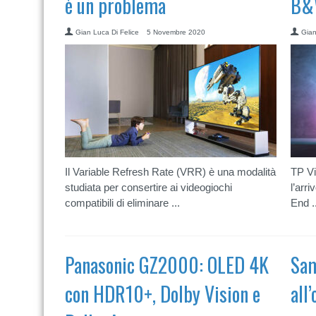
è un problema
B&
Gian Luca Di Felice
5 Novembre 2020
Gian
Il Variable Refresh Rate (VRR) è una modalità
TP Vi
studiata per consertire ai videogiochi
l’arr
compatibili di eliminare ...
End ..
Panasonic GZ2000: OLED 4K
Sam
con HDR10+, Dolby Vision e
all