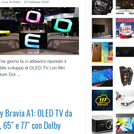
 Luca Di Felice
23 Febbraio 2018
he giorno fa vi abbiamo riportato il
bile sviluppo di OLED TV con filtri
um Dot ...
y Bravia A1: OLED TV da
, 65″ e 77″ con Dolby