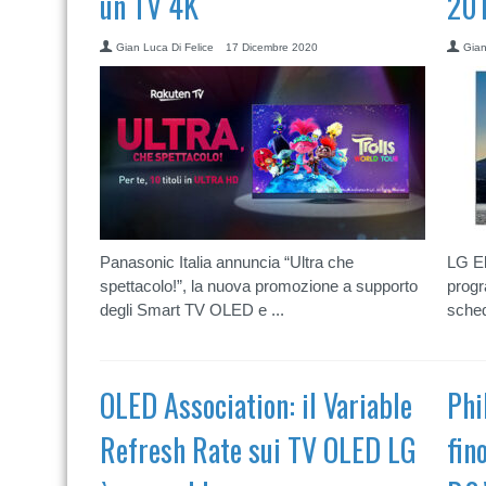
un TV 4K
201
Gian Luca Di Felice
17 Dicembre 2020
Gian
Panasonic Italia annuncia “Ultra che
LG El
spettacolo!”, la nuova promozione a supporto
progr
degli Smart TV OLED e ...
sched
OLED Association: il Variable
Phi
Refresh Rate sui TV OLED LG
fin