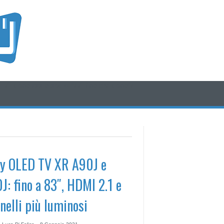
/* icone rss e social */
/* fine div icone*/
y OLED TV XR A90J e
J: fino a 83″, HDMI 2.1 e
nelli più luminosi