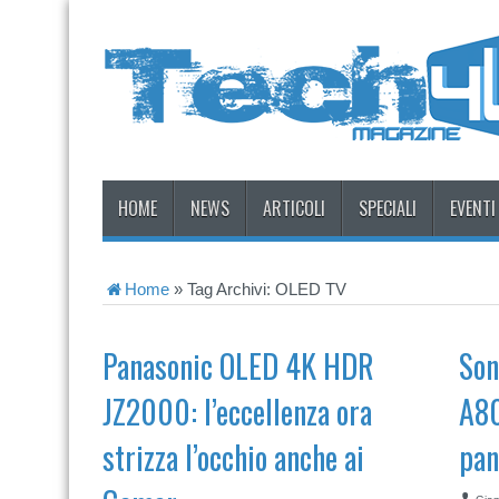
HOME
NEWS
ARTICOLI
SPECIALI
EVENTI
Home
»
Tag Archivi: OLED TV
Panasonic OLED 4K HDR
Son
JZ2000: l’eccellenza ora
A80
strizza l’occhio anche ai
pan