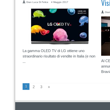
Vis
Gian Luca Di Felice
4 Maggio 2017
Gian
La gamma OLED TV di LG ottiene uno
straordinario risultato di vendite in Italia (e non
Al CE
...
annun
Bravia
1
2
3
»