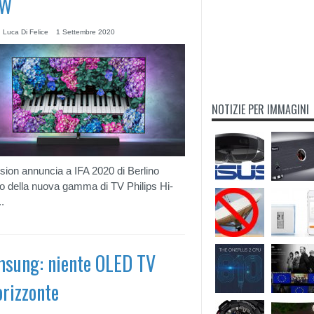
W
 Luca Di Felice
1 Settembre 2020
NOTIZIE PER IMMAGINI
sion annuncia a IFA 2020 di Berlino
ivo della nuova gamma di TV Philips Hi-
.
sung: niente OLED TV
’orizzonte