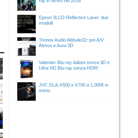
ray in arrivo nel 2016
Epson 3LCD Reflective Laser: due
modelli
Trinnov Audio Altitude32: pre A/V
Atmos e Auro 3D
Valerian: Blu-ray italiani senza 3D e
Ultra HD Blu-ray senza HDR!
JVC DLA-X500 e X700 a 1.000€ in
meno