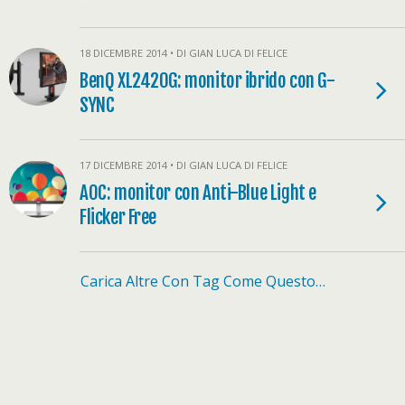
18 DICEMBRE 2014 • DI GIAN LUCA DI FELICE
BenQ XL2420G: monitor ibrido con G-
SYNC
17 DICEMBRE 2014 • DI GIAN LUCA DI FELICE
AOC: monitor con Anti-Blue Light e
Flicker Free
Carica Altre Con Tag Come Questo…