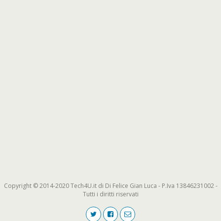
Copyright © 2014-2020 Tech4U.it di Di Felice Gian Luca - P.Iva 13846231002 -
Tutti i diritti riservati