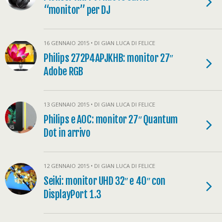
“monitor” per DJ
16 GENNAIO 2015 • DI GIAN LUCA DI FELICE
Philips 272P4APJKHB: monitor 27″
Adobe RGB
13 GENNAIO 2015 • DI GIAN LUCA DI FELICE
Philips e AOC: monitor 27″ Quantum
Dot in arrivo
12 GENNAIO 2015 • DI GIAN LUCA DI FELICE
Seiki: monitor UHD 32″ e 40″ con
DisplayPort 1.3