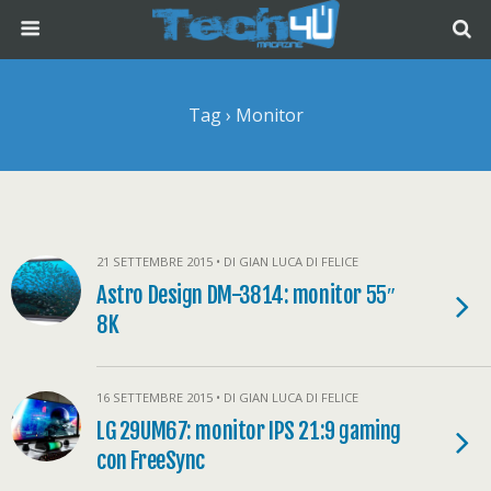
Tag › Monitor
21 SETTEMBRE 2015 • DI GIAN LUCA DI FELICE
Astro Design DM-3814: monitor 55″
8K
16 SETTEMBRE 2015 • DI GIAN LUCA DI FELICE
LG 29UM67: monitor IPS 21:9 gaming
con FreeSync