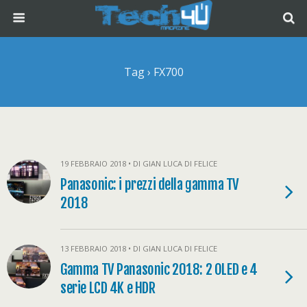
Tag › FX700
19 FEBBRAIO 2018 • DI GIAN LUCA DI FELICE
Panasonic: i prezzi della gamma TV
2018
13 FEBBRAIO 2018 • DI GIAN LUCA DI FELICE
Gamma TV Panasonic 2018: 2 OLED e 4
serie LCD 4K e HDR