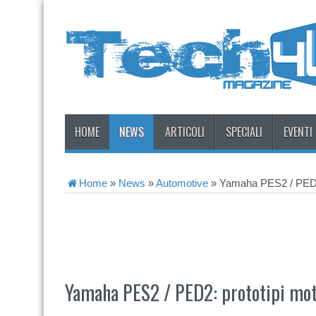
HOME
NEWS
ARTICOLI
SPECIALI
EVENTI
Home
»
News
»
Automotive
»
Yamaha PES2 / PED2:
Yamaha PES2 / PED2: prototipi mo