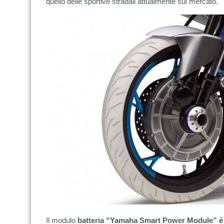
quello delle sportive stradali attualmente sul mercato.
Il modulo
batteria “Yamaha Smart Power Module” è pa