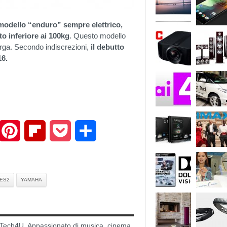
odello “enduro” sempre elettrico,
to inferiore ai 100kg
. Questo modello
arga. Secondo indiscrezioni,
il debutto
16.
mail
Pinterest
Flipboard
Pocket
Share
ES2
YAMAHA
di Tech4U. Appassionato di musica, cinema