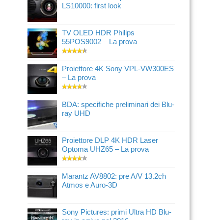
LS10000: first look
TV OLED HDR Philips
55POS9002 – La prova
Proiettore 4K Sony VPL-VW300ES
– La prova
BDA: specifiche preliminari dei Blu-
ray UHD
Proiettore DLP 4K HDR Laser
Optoma UHZ65 – La prova
Marantz AV8802: pre A/V 13.2ch
Atmos e Auro-3D
Sony Pictures: primi Ultra HD Blu-