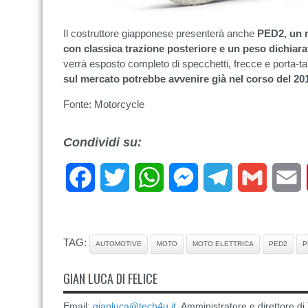
Il costruttore giapponese presenterà anche
PED2, un m
con classica trazione posteriore e un peso dichiara
verrà esposto completo di specchetti, frecce e porta-t
sul mercato potrebbe avvenire già nel corso del 20
Fonte: Motorcycle
Condividi su:
Facebook
Twitter
WhatsApp
Messenger
Telegram
Gmail
E
TAG:
AUTOMOTIVE
MOTO
MOTO ELETTRICA
PED2
P
GIAN LUCA DI FELICE
Email:
gianluca@tech4u.it
. Amministratore e direttore 