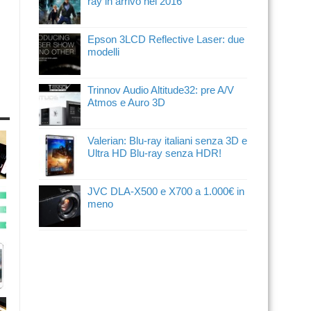
ray in arrivo nel 2016
Epson 3LCD Reflective Laser: due
modelli
Trinnov Audio Altitude32: pre A/V
Atmos e Auro 3D
Valerian: Blu-ray italiani senza 3D e
Ultra HD Blu-ray senza HDR!
JVC DLA-X500 e X700 a 1.000€ in
meno