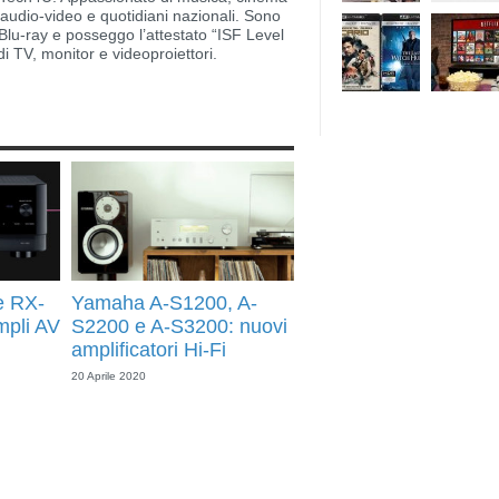
i audio-video e quotidiani nazionali. Sono
lu-ray e posseggo l’attestato “ISF Level
di TV, monitor e videoproiettori.
e RX-
Yamaha A-S1200, A-
mpli AV
S2200 e A-S3200: nuovi
amplificatori Hi-Fi
20 Aprile 2020