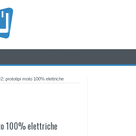
/* icone rss e social */
/* fine div icone*/
 prototipi moto 100% elettriche
to 100% elettriche