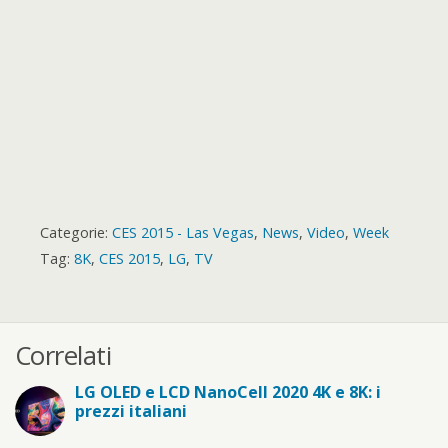
d
Categorie:
CES 2015 - Las Vegas
,
News
,
Video
,
Week
Tag:
8K
,
CES 2015
,
LG
,
TV
Correlati
LG OLED e LCD NanoCell 2020 4K e 8K: i
prezzi italiani