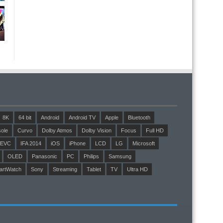
8K
64 bit
Android
Android TV
Apple
Bluetooth
ole
Curvo
Dolby Atmos
Dolby Vision
Focus
Full HD
EVC
IFA 2014
iOS
iPhone
LCD
LG
Microsoft
OLED
Panasonic
PC
Philips
Samsung
artWatch
Sony
Streaming
Tablet
TV
Ultra HD