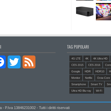
I
TAG POPOLARI
4G LTE
4K
4K Ultra HD
Facebook
Twitter
Feed
CES 2015
CES 2016
Cons
Google
HDR
HDR10
H
Monitor
Netflix
Octa-Core
Smartphone
Smart TV
Sm
Ultra HD Blu-ray
Wi-Fi
P.Iva 13846231002 - Tutti i diritti riservati