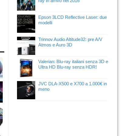
ray in arrivo nel 2016
Epson 3LCD Reflective Laser: due
modelli
Trinnov Audio Altitude32: pre A/V
Atmos e Auro 3D
Valerian: Blu-ray italiani senza 3D e
Ultra HD Blu-ray senza HDR!
JVC DLA-X500 e X700 a 1.000€ in
meno