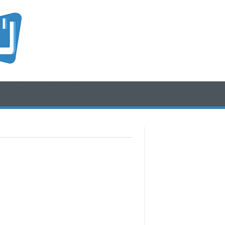
/* icone rss e social */
/* fine div icone*/