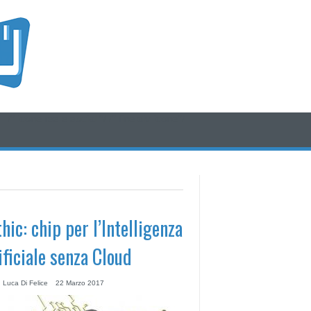
/* icone rss e social */
/* fine div icone*/
hic: chip per l’Intelligenza
ificiale senza Cloud
 Luca Di Felice
22 Marzo 2017