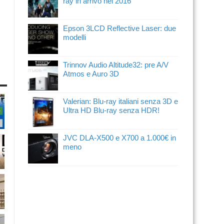
ray in arrivo nel 2016
Epson 3LCD Reflective Laser: due
modelli
Trinnov Audio Altitude32: pre A/V
Atmos e Auro 3D
Valerian: Blu-ray italiani senza 3D e
Ultra HD Blu-ray senza HDR!
JVC DLA-X500 e X700 a 1.000€ in
meno