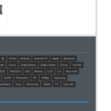
8K
64 bit
Android
Android TV
Apple
Bluetooth
ole
Curvo
Dolby Atmos
Dolby Vision
Focus
Full HD
EVC
IFA 2014
iOS
iPhone
LCD
LG
Microsoft
OLED
Panasonic
PC
Philips
Samsung
artWatch
Sony
Streaming
Tablet
TV
Ultra HD