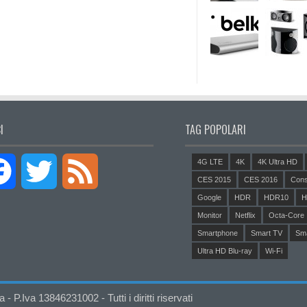
I
TAG POPOLARI
4G LTE
4K
4K Ultra HD
Facebook
Twitter
Feed
CES 2015
CES 2016
Cons
Google
HDR
HDR10
H
Monitor
Netflix
Octa-Core
Smartphone
Smart TV
Sm
Ultra HD Blu-ray
Wi-Fi
P.Iva 13846231002 - Tutti i diritti riservati