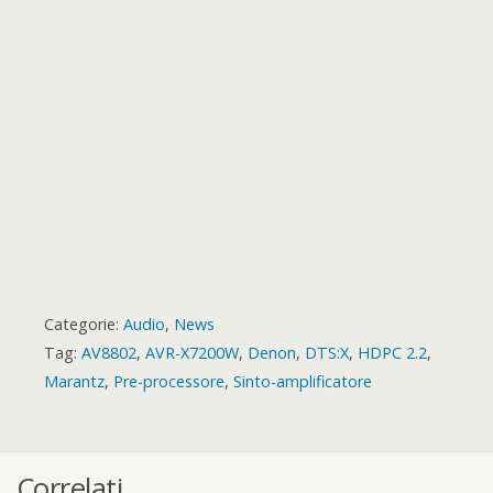
r
t
r
d
Categorie:
Audio
,
News
Tag:
AV8802
,
AVR-X7200W
,
Denon
,
DTS:X
,
HDPC 2.2
,
Marantz
,
Pre-processore
,
Sinto-amplificatore
Correlati