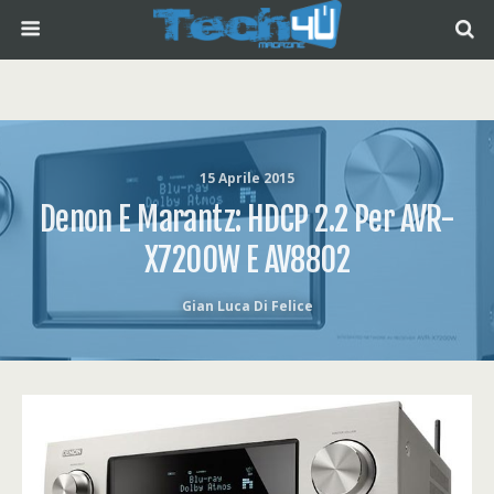
15 Aprile 2015
Denon E Marantz: HDCP 2.2 Per AVR-
X7200W E AV8802
Gian Luca Di Felice