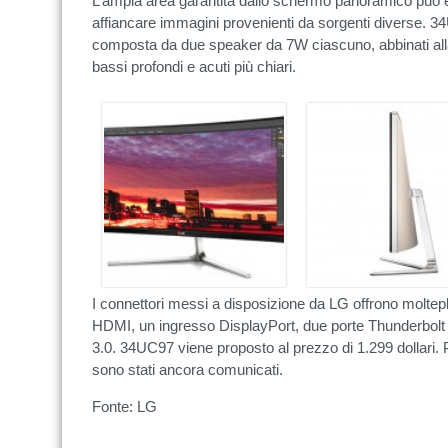
L’ampia area garantita dallo schermo panoramico può es
affiancare immagini provenienti da sorgenti diverse. 
composta da due speaker da 7W ciascuno, abbinati al
bassi profondi e acuti più chiari.
I connettori messi a disposizione da LG offrono moltepli
HDMI, un ingresso DisplayPort, due porte Thunderbol
3.0. 34UC97 viene proposto al prezzo di 1.299 dollari. P
sono stati ancora comunicati.
Fonte: LG