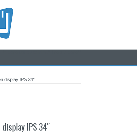
/* icone rss e social */
/* fine div icone*/
n display IPS 34″
 display IPS 34″