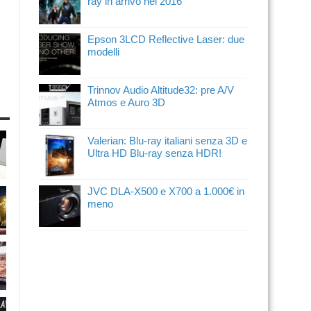
ray in arrivo nel 2016
Epson 3LCD Reflective Laser: due
modelli
Trinnov Audio Altitude32: pre A/V
Atmos e Auro 3D
Valerian: Blu-ray italiani senza 3D e
Ultra HD Blu-ray senza HDR!
JVC DLA-X500 e X700 a 1.000€ in
meno