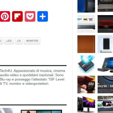
mail
Pinterest
Flipboard
Pocket
Share
D
LED
LG
MONITOR
di Tech4U. Appassionato di musica, cinema
i audio-video e quotidiani nazionali. Sono
lu-ray e posseggo l’attestato “ISF Level
di TV, monitor e videoproiettori.