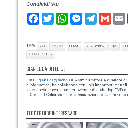
Condividi su:
Facebook
Twitter
WhatsApp
Messenger
Telegram
Gmail
E
TAG:
21:9
34UC97
CURVO
DISPLAYPORT
IPS
LC
THUNDERBOLT 2
GIAN LUCA DI FELICE
Email:
gianluca@tech4u.it
. Amministratore e direttore 
e informatica, ho collaborato con i più importanti mensil
stato anche consulente per aziende di authoring DVD e B
II Certified Calibrator” per la misurazione e calibrazione 
TI POTREBBE INTERESSARE