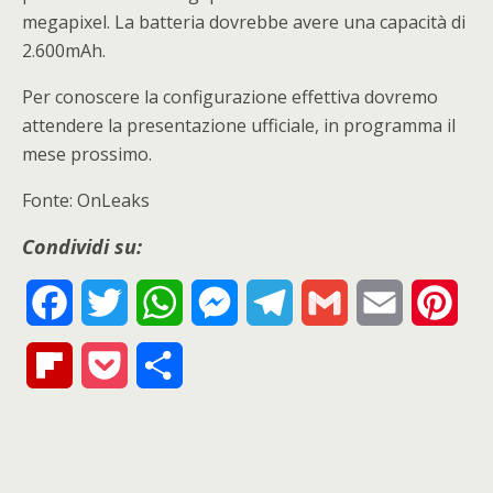
megapixel. La batteria dovrebbe avere una capacità di
2.600mAh.
Per conoscere la configurazione effettiva dovremo
attendere la presentazione ufficiale, in programma il
mese prossimo.
Fonte: OnLeaks
Condividi su:
F
T
W
M
T
G
E
P
a
w
h
e
e
m
m
i
F
P
S
c
i
a
s
l
a
a
n
l
o
h
e
t
t
s
e
i
i
t
i
c
a
b
t
s
e
g
l
l
e