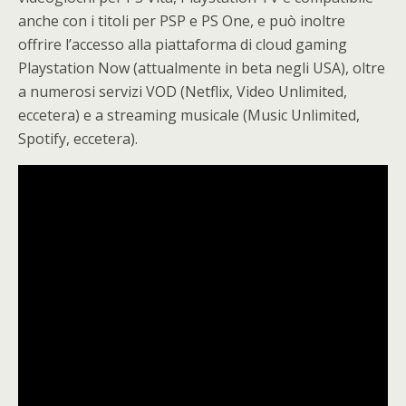
anche con i titoli per PSP e PS One, e può inoltre
offrire l’accesso alla piattaforma di cloud gaming
Playstation Now (attualmente in beta negli USA), oltre
a numerosi servizi VOD (Netflix, Video Unlimited,
eccetera) e a streaming musicale (Music Unlimited,
Spotify, eccetera).