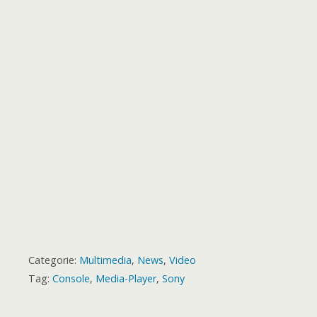
o
r
p
g
a
e
o
t
k
p
e
m
s
a
r
t
r
d
Categorie:
Multimedia
,
News
,
Video
Tag:
Console
,
Media-Player
,
Sony